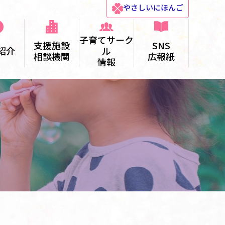
やさしい
にほんご
子育てサーク
支援施設
SNS
紹介
ル
相談機関
広報紙
情報