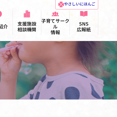
やさしい
にほんご
子育てサーク
支援施設
SNS
紹介
ル
相談機関
広報紙
情報