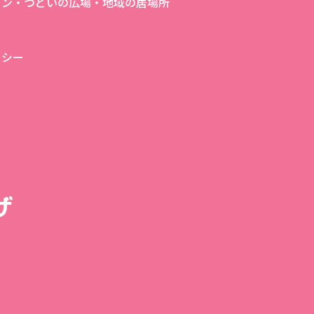
ロン・つどいの広場・地域の居場所
リシー
ザ