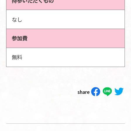
持参いただくもの
なし
参加費
無料
share