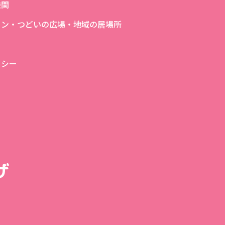
機関
ロン・つどいの広場・地域の居場所
リシー
ザ