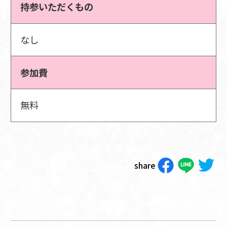
持参いただくもの
なし
参加費
無料
share