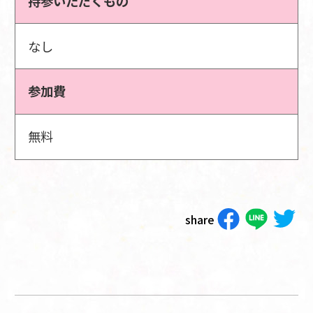
持参いただくもの
なし
参加費
無料
share