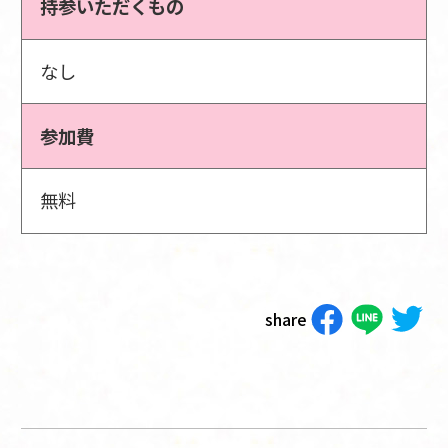
持参いただくもの
なし
参加費
無料
share