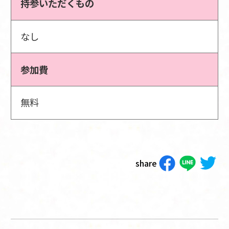
持参いただくもの
なし
参加費
無料
share