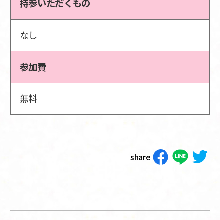
持参いただくもの
なし
参加費
無料
share