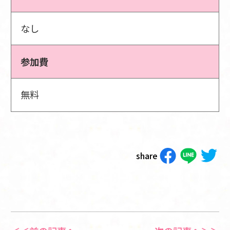
なし
参加費
無料
share