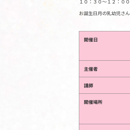
１０：３０～１２：００
お誕生日月の乳幼児さん
開催日
主催者
講師
開催場所