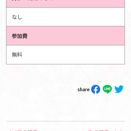
なし
参加費
無料
share