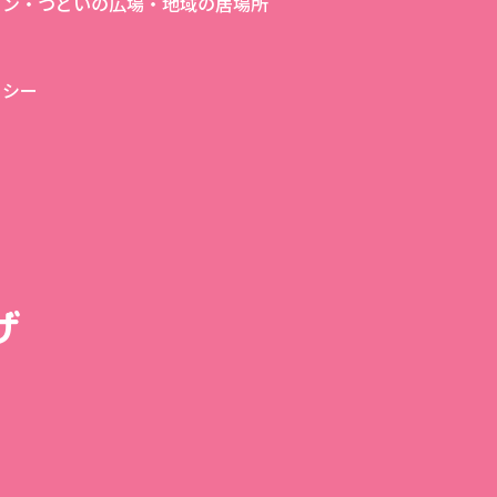
ロン・つどいの広場・地域の居場所
リシー
ザ