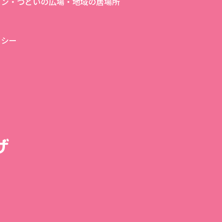
ロン・つどいの広場・地域の居場所
リシー
ザ