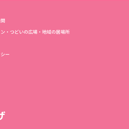
機関
ロン・つどいの広場・地域の居場所
リシー
ザ