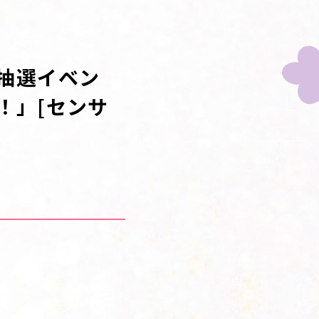
抽選イベン
！」[センサ