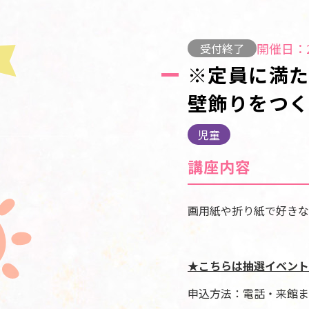
開催日：2
受付終了
※定員に満
壁飾りをつ
児童
講座内容
画用紙や折り紙で好きな
★こちらは抽選イベント
申込方法：電話・来館ま