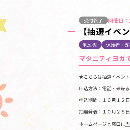
開催日：2
受付終了
【抽選イベン
乳幼児
保護者・支
マタニティヨガ
★こちらは抽選イベント
申込方法：電話・来館ま
申込期間：１０月１２日
抽選発表：１０月２８日
ホームページと窓口に
当