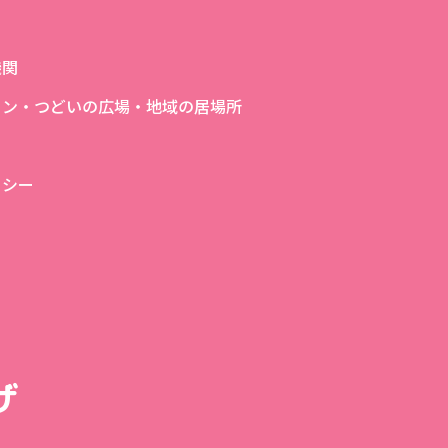
機関
ロン・つどいの広場・地域の居場所
リシー
ザ