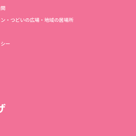
機関
ロン・つどいの広場・地域の居場所
リシー
ザ