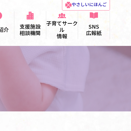
やさしい
にほんご
子育てサーク
支援施設
SNS
紹介
ル
相談機関
広報紙
情報