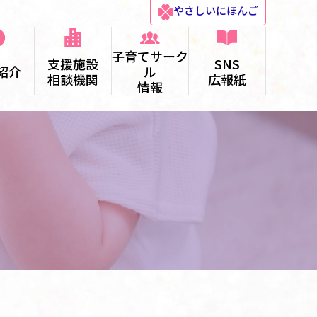
やさしい
にほんご
子育てサーク
支援施設
SNS
紹介
ル
相談機関
広報紙
情報