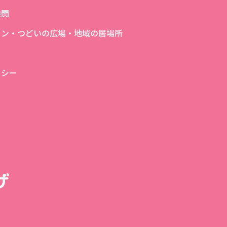
機関
ロン・つどいの広場・地域の居場所
リシー
ザ