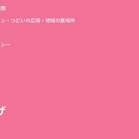
機関
ロン・つどいの広場・地域の居場所
リシー
ザ