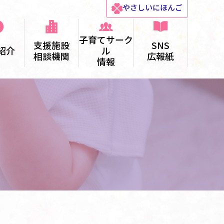
やさしい
にほんご
子育てサーク
支援施設
SNS
紹介
ル
相談機関
広報紙
情報